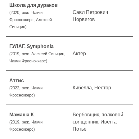
Школа для дураков
Савл Петрович
(2020, реж. Чакчи
Норвегов
Фросноккерс, Алексей
Синицин)
ГУЛАГ. Symphonia
Актер
(2019, реж. Алексей Синицин,
Чакчи Фросноккерс)
Аттис
Кибелла, Нестор
(2022, реж. Чакчи
Фросноккерс)
Мамаша К.
Вербовщик, полковой
священник, Иветта
(2019, реж. Чакчи
Потье
Фросноккерс)